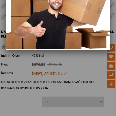
DACIA DOKKER 12- ÖN KAPI BANDI SAĞ OEM NO 801866331R UYUMLU
PLKS 2216
İndirim Oranı
42
%
İndirim
₺676,52
Fiyat
(KDV Dahil)
₺391,74
İndirimli
(KDV Dahil)
DACIA DOKKER 2012- DOKKER 12- ÖN KAPI BANDI SAĞ OEM NO
801866331R UYUMLU PLKS 2216