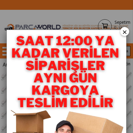
Sepetim
0
Ürün
×
Anasayfa
YEDEK PARÇA
< < Önceki Sayfaya Dön