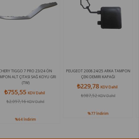
 7 PRO 23/24 ÖN
PEUGEOT 2008 24/25 ARKA TAMPON
OPEL VECTR
TASI SAĞ KOYU GRI
ÇEKI DEMIRI KAPAĞI
KAPAĞI (TR
(TW)
₺229,78
₺1.3
KDV Dahil
55
KDV Dahil
₺987,52
₺3.3
KDV Dahil
16
KDV Dahil
%77
İndirim
İndirim