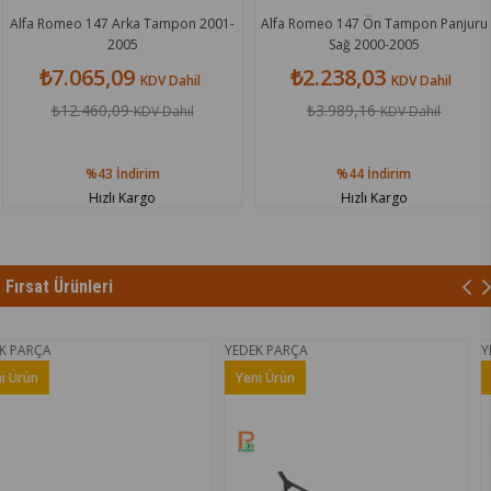
Alfa Romeo 147 Arka Tampon 2001-
Alfa Romeo 147 Ön Tampon Panjuru
2005
Sağ 2000-2005
₺7.065,09
₺2.238,03
KDV Dahil
KDV Dahil
₺12.460,09
₺3.989,16
KDV Dahil
KDV Dahil
%43
İndirim
%44
İndirim
Hızlı Kargo
Hızlı Kargo
Fırsat Ürünleri
YEDEK PARÇA
YEDEK PARÇA
Yeni Ürün
Yeni Ürün