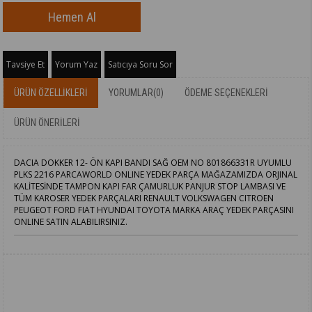
Tavsiye Et
Yorum Yaz
Satıcıya Soru Sor
ÜRÜN ÖZELLIKLERI
YORUMLAR
(0)
ÖDEME SEÇENEKLERI
ÜRÜN ÖNERILERI
DACIA DOKKER 12- ÖN KAPI BANDI SAĞ OEM NO 801866331R UYUMLU
PLKS 2216 PARCAWORLD ONLINE YEDEK PARÇA MAĞAZAMIZDA ORJINAL
KALİTESİNDE TAMPON KAPI FAR ÇAMURLUK PANJUR STOP LAMBASI VE
TÜM KAROSER YEDEK PARÇALARI RENAULT VOLKSWAGEN CITROEN
PEUGEOT FORD FIAT HYUNDAI TOYOTA MARKA ARAÇ YEDEK PARÇASINI
ONLINE SATIN ALABILIRSINIZ.