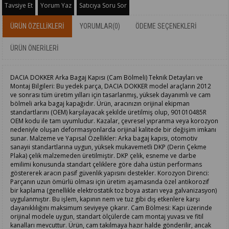
Tavsiye Et
Yorum Yaz
Satıcıya Soru Sor
ÜRÜN ÖZELLIKLERI
YORUMLAR
(0)
ÖDEME SEÇENEKLERI
ÜRÜN ÖNERILERI
DACIA DOKKER Arka Bagaj Kapısı (Cam Bölmeli) Teknik Detayları ve
Montaj Bilgileri: Bu yedek parça, DACIA DOKKER model araçların 2012
ve sonrası tüm üretim yılları için tasarlanmış, yüksek dayanımlı ve cam
bölmeli arka bagaj kapağıdır. Ürün, aracınızın orijinal ekipman
standartlarını (OEM) karşılayacak şekilde üretilmiş olup, 901010485R
OEM kodu ile tam uyumludur. Kazalar, çevresel yıpranma veya korozyon
nedeniyle oluşan deformasyonlarda orijinal kalitede bir değişim imkanı
sunar. Malzeme ve Yapısal Özellikler: Arka bagaj kapısı, otomotiv
sanayii standartlarına uygun, yüksek mukavemetli DKP (Derin Çekme
Plaka) çelik malzemeden üretilmiştir. DKP çelik, esneme ve darbe
emilimi konusunda standart çeliklere göre daha üstün performans
göstererek aracın pasif güvenlik yapısını destekler. Korozyon Direnci:
Parçanın uzun ömürlü olması için üretim aşamasında özel antikorozif
bir kaplama (genellikle elektrostatik toz boya astarı veya galvanizasyon)
uygulanmıştır. Bu işlem, kapının nem ve tuz gibi dış etkenlere karşı
dayanıklılığını maksimum seviyeye çıkarır. Cam Bölmesi: Kapı üzerinde
orijinal modele uygun, standart ölçülerde cam montaj yuvası ve fitil
kanalları mevcuttur. Ürün, cam takılmaya hazır halde gönderilir, ancak