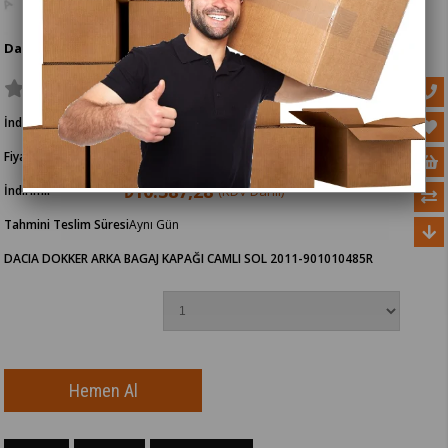
Dacıa Dokker Arka Bagaj Kapağı Camlı Sol 2011
İndirim Oranı
40
%
İndirim
₺17.210,00
Fiyat
(KDV Dahil)
₺10.387,28
İndirimli
(KDV Dahil)
Tahmini Teslim Süresi
Aynı Gün
DACIA DOKKER ARKA BAGAJ KAPAĞI CAMLI SOL 2011-901010485R