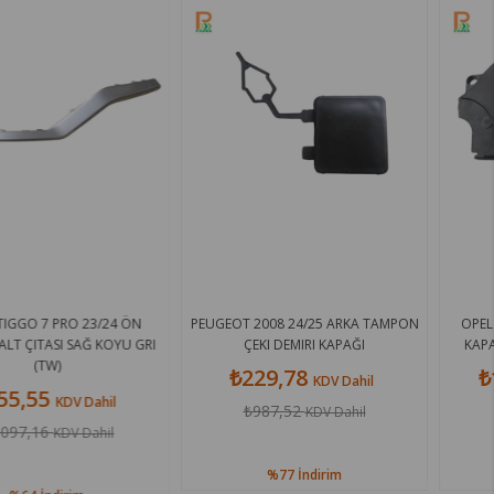
/24 ÖN
PEUGEOT 2008 24/25 ARKA TAMPON
OPEL VECTRA B 96/99
OYU GRI
ÇEKI DEMIRI KAPAĞI
KAPAĞI (TRIGER KAPAĞ
₺229,78
₺1.316,88
KDV Dahil
KD
il
₺987,52
₺3.307,44
KDV Dahil
KDV 
il
%77
İndirim
%60
İndiri