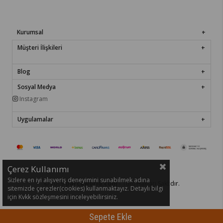
Kurumsal
Müşteri İlişkileri
Blog
Sosyal Medya
Instagram
Uygulamalar
Çerez Kullanımı
Sizlere en iyi alışveriş deneyimini sunabilmek adına
© 2019
parcaworld.com
- Tüm Hakları Saklıdır.
sitemizde çerezler(cookies) kullanmaktayız. Detaylı bilgi
için Kvkk sözleşmesini inceleyebilirsiniz.