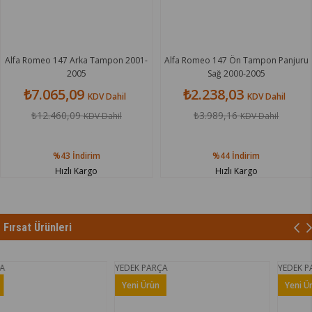
o 147 Arka Tampon 2001-
Alfa Romeo 147 Ön Tampon Panjuru
Alfa Ro
2005
Sağ 2000-2005
065,09
₺2.238,03
₺2
KDV Dahil
KDV Dahil
.460,09
₺3.989,16
₺
KDV Dahil
KDV Dahil
%43
İndirim
%44
İndirim
Hızlı Kargo
Hızlı Kargo
Fırsat Ürünleri
YEDEK PARÇA
YEDEK PARÇA
Yeni Ürün
Yeni Ürün