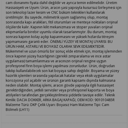
cam donanımı fiyata dahil değildir ve ayrıca temin edilmelidir. Üretim
Hassasiyeti ve Uyum: Ürün, aracın şasi yapısıyla kusursuz birleşmesi için
son teknoloji lazer kesim ve CNC büküm teknikleri kullanılarak
üretilmiştir. Bu sayede, milimetrik uyum sağlanmış olup, montaj
sonrasında kapı aralıkları, fitil oturumları ve menteşe noktaları orijinal
ölçülerde kalır. Kapının kilit mekanizması ve stoper yuvaları orijinal
ekipmanlarla birebir uyumlu olarak tasarlanmıştır. Bu durum, montaj
sonrası kapının kolay açılıp kapanmasını ve yüksek hızlarda titreşim
yapmamasını garanti eder. ÖNEMLİ YÜZEY VE MONTAJ UYARISI: BU
ÜRÜN HAM, ASTARLI VE BOYASIZ OLARAK SEVK EDİLMEKTEDİR.
Mükemmel ve uzun ömürlü bir sonuç elde etmek için, montaj işleminden
önce kapının yüzey hazırlığının (gerekli zımparalama ve ince astar
uygulaması) tamamlanması ve aracınızın orijinal rengine uygun
profesyonel fırın boya işlemi yapılması zorunludur. Ürün, doğrudan
takılıp kullanılabilecek son kat boyaya sahip değildir. Boyama ve yüzey
hazırlık işlemleri sırasında yapılacak hatalar veya eksik uygulamalar
korozyona yol açabilir ve ürünün garanti kapsamı dışında kalmasına
neden olabilir. Montaj işlemi, aracın gövde yapısıyla ilgili hassasiyet
gerektirdiğinden, yetkili servisler veya profesyonel kaporta ve boya
atölyeleri tarafından gerçekleştirilmesi şiddetle tavsiye edilir. Teknik
Kimlik: DACIA DOKKER, ARKA BAGAJ KAPAĞI, OEM KOD: 901010485R
Malzeme Türü: DKP Çelik Uyarı: Boyasız Ham Malzeme Tipi: Cam
Bölmeli (LH11)