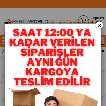
Sepetim
0
Ürün
×
Anasayfa
YEDEK PARÇA
< < Önceki Sayfaya Dön