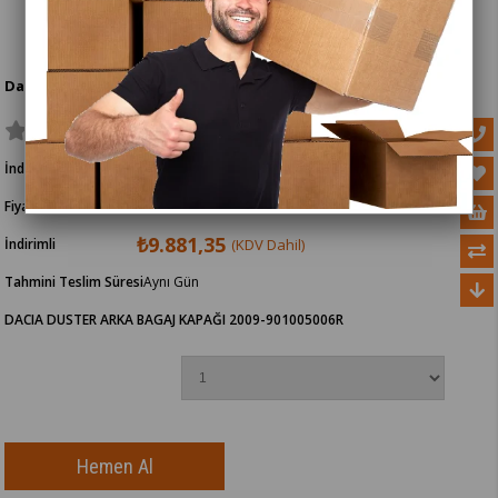
Dacıa Duster Arka Bagaj Kapağı 2009
İndirim Oranı
40
%
İndirim
₺16.428,76
Fiyat
(KDV Dahil)
₺9.881,35
İndirimli
(KDV Dahil)
Tahmini Teslim Süresi
Aynı Gün
DACIA DUSTER ARKA BAGAJ KAPAĞI 2009-901005006R