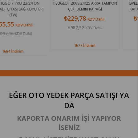
/24 ÖN
PEUGEOT 2008 24/25 ARKA TAMPON
OPEL VECTRA B 96/99
KOYU GRI
ÇEKI DEMIRI KAPAĞI
KAPAĞI (TRIGER KAPAĞ
₺229,78
₺1.316,88
KDV Dahil
KD
hil
₺987,52
₺3.307,44
KDV Dahil
KDV
il
%77
İndirim
%60
İndiri
EĞER OTO YEDEK PARÇA SATIŞI
YA
DA
KAPORTA ONARIM İŞİ YAPIYOR
İSENİZ