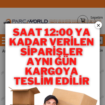
Sepetim
0
Ürün
×
Anasayfa
YEDEK PARÇA
< < Önceki Sayfaya Dön