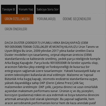
Tavsiye Et
Yorum Yaz
Satıcıya Soru Sor
ÜRÜN ÖZELLIKLERI
YORUMLAR
(0)
ÖDEME SEÇENEKLERI
ÜRÜN ÖNERILERI
DACIA DUSTER (20092017) UYUMLU ARKA BAGAJ KAPAĞI (OEM
901005006R) TEKNİK ÖZELLİKLER VE MONTAJ KILAVUZU Ürün Tanımı ve
Uyum Bilgisi Bu ürün, 2009 yılından 2017 yılına kadar üretilen Dacia
Duster modelleri için tasarlanmış, orijinal ekipman üreticisi (OEM)
standartlarında ve kalitesinde üretilmiş, yedek parça niteliğinde komple
Arka Bagaj Kapağıdır. Parça kodu 901005006R ile birebir uyumlu olup,
aracınızın fabrika çıkışı estetiği ve fonksiyonelliği ile kusursuz bir
entegrasyon sağlamak üzere tasarlanmıştır. Yüksek hassasiyetli kalıp ve
üretim teknolojileri kullanılarak imal edilmiştir. Malzeme ve Yapısal
Bütünlük Arka bagaj kapağı, otomotiv endüstrisi standartlarına uygun,
yüksek dayanıklılığa sahip DKP (Derin Çekme Pres) Çelik Saç
malzemeden üretilmiştir. DKP çelik, çarpma direnci ve uzun ömürlülük
açısından maksimum performans sunar. Ürünün iç ve dış yüzeyleri,
korozyon (paslanma) riskini en aza indirmek ve boya tutunma direncini
artırmak amacıyla özel olarak işlenmiştir. Bu yapısal sağlamlık, hem
aracın aerodinamik performansını korur hem de kaza anındaki pasif