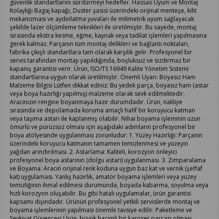
güvenlik standartlarını sürdürmeyi hedefler. Hassas Uyum ve Montaj
Kolaylığı Bagaj kapağı, Duster şasisi üzerindeki orijinal menteşe, kilit
mekanizması ve aydınlatma yuvaları ile milimetrik uyum sağlayacak
şekilde lazer ölçümleme teknikleri ile üretilmiştir. Bu sayede, montaj
sırasında ekstra kesme, eğme, kaynak veya tadilat işlemleri yapılmasına
gerek kalmaz. Parçanın tüm montaj delikleri ve bağlantı noktaları,
fabrika çıkışlı standartlara tam olarak karşılık gelir. Profesyonel bir
servis tarafından montajı yapıldığında, boşluksuz ve sızdırmaz bir
kapanış garantisi verir. Ürün, ISO/TS 16949 Kalite Yönetim Sistemi
standartlarına uygun olarak üretilmiştir. Önemli Uyarı: Boyasız Ham
Malzeme Bilgisi Lütfen dikkat ediniz: Bu yedek parça, boyasız ham (astar
veya boya hazırlığı yapılmış) malzeme olarak sevk edilmektedir.
Aracınızın rengine boyanmaya hazır durumdadır. Ürün, nakliye
sırasında ve depolamada koruma amaçlı hafif bir koruyucu katman
veya taşıma astarı ile kaplanmış olabilir. Nihai boyama işleminin uzun
ömürlü ve pürüzsüz olması için aşağıdaki adımların profesyonel bir
boya atölyesinde uygulanması zorunludur: 1. Yüzey Hazırlığı: Parçanın
üzerindeki koruyucu katmanın tamamen temizlenmesi ve yüzeyin
yağdan arındırılması. 2. Astarlama: Kaliteli, korozyon önleyici
profesyonel boya astarının (dolgu astarı) uygulanması. 3. Zımparalama
ve Boyama: Aracın orijinal renk koduna uygun baz kat ve vernik (şeffaf
kat) uygulaması. Yanlış hazırlık, amatör boyama işlemleri veya yüzey
temizliğinin ihmal edilmesi durumunda, boyada kabarma, soyulma veya
hızlı korozyon oluşabilir. Bu gibi hatalı uygulamalar, ürün garantisi
kapsamı dışındadır. Ürünün profesyonel yetkili servislerde montaj ve
boyama işlemlerinin yapılması önemle tavsiye edilir. Paketleme ve
Sevkiyat Güvencesi Ürün, büyük hacimli bir karoser parçası olması