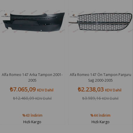
 147 Arka Tampon 2001-
Alfa Romeo 147 Ön Tampon Panjuru
Alfa Rom
2005
Sağ 2000-2005
065,09
₺2.238,03
₺2
KDV Dahil
KDV Dahil
.460,09
₺3.989,16
₺
KDV Dahil
KDV Dahil
%43
İndirim
%44
İndirim
Hızlı Kargo
Hızlı Kargo