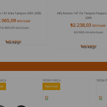
Romeo 147 Ön Tampon Panjuru Sağ 2000-
Alfa Romeo 147 Ön Tampon Pa
2005
2005
₺2.238,03
₺2.864,83
KDV Dahil
KDV
₺3.989,16
₺4.903,68
KDV Dahil
KDV D
%44
İndirim
%42
İndirim
Hızlı Kargo
Hızlı Kargo
YEDEK PARÇA
YEDEK PARÇA
Yeni Ürün