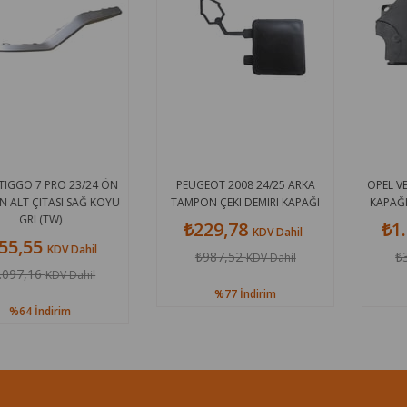
PEUGEOT 2008 24/25 ARKA
OPEL VECTRA B 96/99 EKSANTRIK
TAMPON ÇEKI DEMIRI KAPAĞI
KAPAĞI (TRIGER KAPAĞI) (20 CC)
₺229,78
₺1.316,88
KDV Dahil
KDV Dahil
₺987,52
₺3.307,44
KDV Dahil
KDV Dahil
%77
İndirim
%60
İndirim