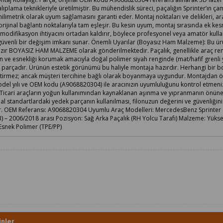
lıplama teknikleriyle üretilmiştir. Bu mühendislik süreci, paçalığın Sprinter’ın ça
limetrik olarak uyum sağlamasını garanti eder. Montaj noktaları ve delikleri, ar
orijinal bağlantı noktalarıyla tam eşleşir. Bu kesin uyum, montaj sırasında ek ke
odifikasyon ihtiyacını ortadan kaldırır, böylece profesyonel veya amatör kullan
e güvenli bir değişim imkanı sunar. Önemli Uyarılar (Boyasız Ham Malzeme): Bu ür
azır BOYASIZ HAM MALZEME olarak gönderilmektedir. Paçalık, genellikle araç re
ve esnekliği korumak amacıyla doğal polimer siyah renginde (mat/hafif grenli 
ir parçadır. Ürünün estetik görünümü bu haliyle montaja hazırdır. Herhangi bir
ktirmez; ancak müşteri tercihine bağlı olarak boyanmaya uygundur. Montajdan ö
del yılı ve OEM kodu (A9068820304) ile aracınızın uyumluluğunu kontrol etmen
. Ticari araçların yoğun kullanımından kaynaklanan aşınma ve yıpranmanın önü
inal standartlardaki yedek parçanın kullanılması, filonuzun değerini ve güvenliğini
r. OEM Referansı: A9068820304 Uyumlu Araç Modelleri: MercedesBenz Sprinter
 – 2006/2018 arası Pozisyon: Sağ Arka Paçalık (RH Yolcu Tarafı) Malzeme: Yüks
Esnek Polimer (TPE/PP)
nler