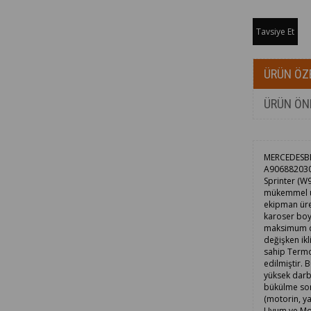
Tavsiye Et
ÜRÜN ÖZE
ÜRÜN ÖN
MERCEDESBEN
A9068820304
Sprinter (W
mükemmel uyu
ekipman üret
karoser boya
maksimum düz
değişken ikl
sahip Termop
edilmiştir.
yüksek darb
bükülme son
(motorin, ya
Uyum ve Mon