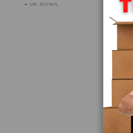
USD
:
47,5736
TL.