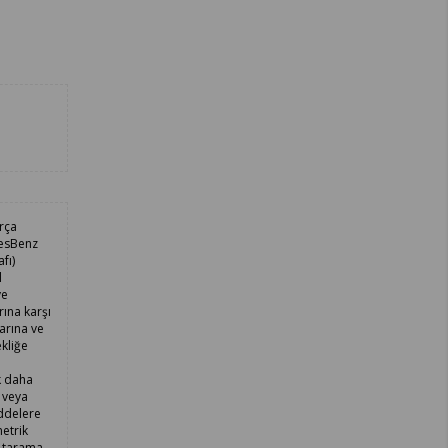
rça
desBenz
fı)
l
ve
rına karşı
arına ve
kliğe
k daha
 veya
addelere
metrik
r tarama