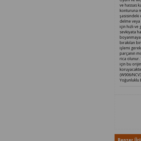
ve hassas ka
konturuna mi
şasisindeki 
delme veya m
için hızlı v
sevkiyata h
boyanmayan 
bırakılan b
işlemi gere
parçanın mo
rica olunur
için bu orij
koruyacaktı
(W906/NCV3)
Yoğunluklu 
Benzer Ürü