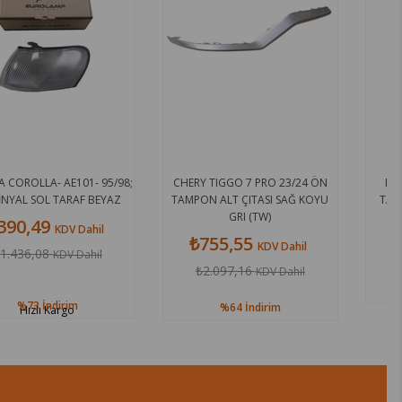
CHERY TIGGO 7 PRO 23/24 ÖN
PEUGEOT 2008 24/25 ARKA
TAMPON ALT ÇITASI SAĞ KOYU
TAMPON ÇEKI DEMIRI KAPAĞI
GRI (TW)
₺229,78
KDV Dahil
₺755,55
KDV Dahil
₺987,52
KDV Dahil
₺2.097,16
KDV Dahil
%77
İndirim
%64
İndirim