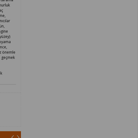
murluk
aç
sme,
ıcılar
ün,
ngine
yüzey)
 boyama
nce,
iz önemle
ne geçmek
ek