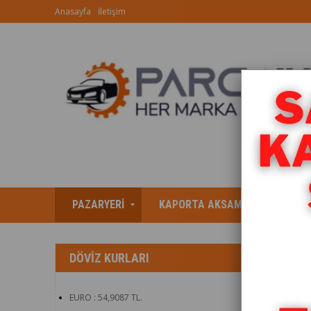
Anasayfa
İletişim
PAZARYERİ
KAPORTA AKSAMI
AYDIN
Anasayfa
DÖVIZ KURLARI
EURO
:
54,9087
TL.