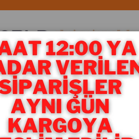
LATMA ÜRÜNLERİ
YEDEK PARÇA
< < Önceki Sayf