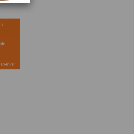
iş
kle
Haber Ver