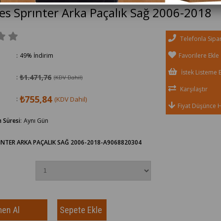
s Sprınter Arka Paçalık Sağ 2006-2018
Telefonla Sipar
:
49
%
İndirim
Favorilere Ekle
İstek Listeme E
₺1.471,76
:
(KDV Dahil)
Karşılaştır
₺755,84
:
(KDV Dahil)
Fiyat Düşünce 
 Süresi
:
Aynı Gün
INTER ARKA PAÇALIK SAĞ 2006-2018-A9068820304