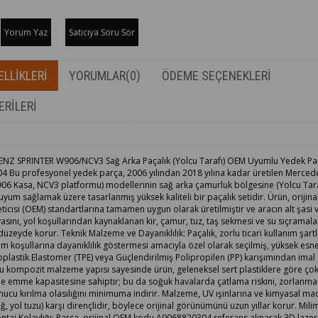
Yorum Yaz
Satıcıya Soru Sor
LLIKLERI
YORUMLAR
(0)
ÖDEME SEÇENEKLERI
ERILERI
Z SPRINTER W906/NCV3 Sağ Arka Paçalık (Yolcu Tarafı) OEM Uyumlu Yedek Pa
 Bu profesyonel yedek parça, 2006 yılından 2018 yılına kadar üretilen Merce
906 Kasa, NCV3 platformu) modellerinin sağ arka çamurluk bölgesine (Yolcu Tara
m sağlamak üzere tasarlanmış yüksek kaliteli bir paçalık setidir. Ürün, orijina
icisi (OEM) standartlarına tamamen uygun olarak üretilmiştir ve aracın alt şasi 
sını, yol koşullarından kaynaklanan kir, çamur, tuz, taş sekmesi ve su sıçramala
eyde korur. Teknik Malzeme ve Dayanıklılık: Paçalık, zorlu ticari kullanım şartl
im koşullarına dayanıklılık göstermesi amacıyla özel olarak seçilmiş, yüksek esne
lastik Elastomer (TPE) veya Güçlendirilmiş Polipropilen (PP) karışımından imal
 Bu kompozit malzeme yapısı sayesinde ürün, geleneksel sert plastiklere göre ço
e emme kapasitesine sahiptir; bu da soğuk havalarda çatlama riskini, zorlanma
ucu kırılma olasılığını minimuma indirir. Malzeme, UV ışınlarına ve kimyasal m
ğ, yol tuzu) karşı dirençlidir, böylece orijinal görünümünü uzun yıllar korur. Mili
taj Kolaylığı: Parça, orijinal OEM kodu A9068820304 referans alınarak 3D laze