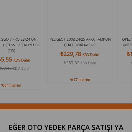
/24 ÖN
PEUGEOT 2008 24/25 ARKA TAMPON
OPEL VECTRA B 96/99
KOYU GRI
ÇEKI DEMIRI KAPAĞI
KAPAĞI (TRIGER KAPAĞ
₺229,78
₺1.316,88
KDV Dahil
KD
hil
₺987,52
₺3.307,44
KDV Dahil
KDV
il
%77
İndirim
%60
İndiri
EĞER OTO YEDEK PARÇA SATIŞI
YA