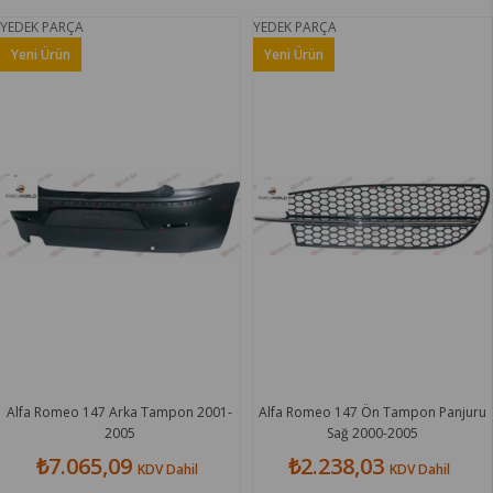
ÇA
YEDEK PARÇA
YEDEK PA
Yeni Ürün
Yeni Ür
o 147 Arka Tampon 2001-
Alfa Romeo 147 Ön Tampon Panjuru
Alfa Ro
2005
Sağ 2000-2005
065,09
₺2.238,03
₺2
KDV Dahil
KDV Dahil