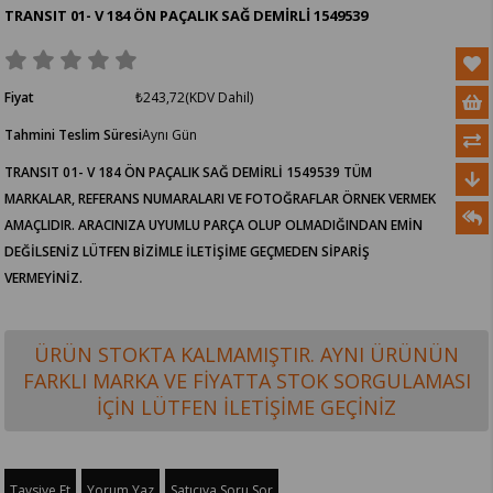
TRANSIT 01- V 184 ÖN PAÇALIK SAĞ DEMİRLİ 1549539
Fiyat
₺243,72
(KDV Dahil)
Tahmini Teslim Süresi
Aynı Gün
TRANSIT 01- V 184 ÖN PAÇALIK SAĞ DEMİRLİ 1549539 TÜM
MARKALAR, REFERANS NUMARALARI VE FOTOĞRAFLAR ÖRNEK VERMEK
AMAÇLIDIR. ARACINIZA UYUMLU PARÇA OLUP OLMADIĞINDAN EMİN
DEĞİLSENİZ LÜTFEN BİZİMLE İLETİŞİME GEÇMEDEN SİPARİŞ
VERMEYİNİZ.
ÜRÜN STOKTA KALMAMIŞTIR. AYNI ÜRÜNÜN
FARKLI MARKA VE FİYATTA STOK SORGULAMASI
İÇİN LÜTFEN İLETİŞİME GEÇİNİZ
Tavsiye Et
Yorum Yaz
Satıcıya Soru Sor