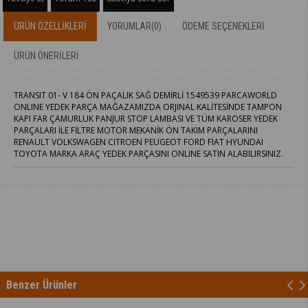
ÜRÜN ÖZELLIKLERI
YORUMLAR
(0)
ÖDEME SEÇENEKLERI
ÜRÜN ÖNERILERI
TRANSIT 01- V 184 ÖN PAÇALIK SAĞ DEMİRLİ 1549539 PARCAWORLD
ONLINE YEDEK PARÇA MAĞAZAMIZDA ORJINAL KALİTESİNDE TAMPON
KAPI FAR ÇAMURLUK PANJUR STOP LAMBASI VE TÜM KAROSER YEDEK
PARÇALARI İLE FİLTRE MOTOR MEKANİK ÖN TAKIM PARÇALARINI
RENAULT VOLKSWAGEN CITROEN PEUGEOT FORD FIAT HYUNDAI
TOYOTA MARKA ARAÇ YEDEK PARÇASINI ONLINE SATIN ALABILIRSINIZ.
Benzer Ürünler