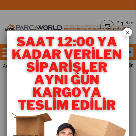
Sepetim
0
Ürün
×
Anasayfa
YEDEK PARÇA
< < Önceki Sayfaya Dön